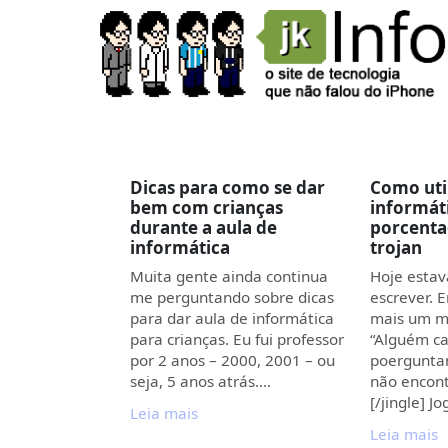
Dicas para como se dar
Como util
bem com crianças
informáti
durante a aula de
porcenta
informática
trojan
Muita gente ainda continua
Hoje estav
me perguntando sobre dicas
escrever. E
para dar aula de informática
mais um m
para crianças. Eu fui professor
“Alguém ca
por 2 anos – 2000, 2001 – ou
poerguntan
seja, 5 anos atrás.…
não encont
[/jingle] J
Leia mais
Leia mais