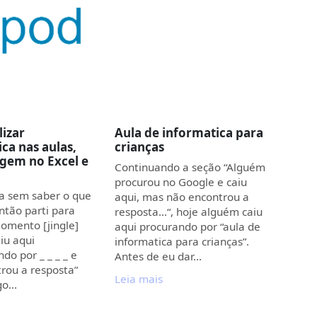
izar
Aula de informatica para
ca nas aulas,
crianças
gem no Excel e
Continuando a seção “Alguém
procurou no Google e caiu
a sem saber o que
aqui, mas não encontrou a
ntão parti para
resposta…“, hoje alguém caiu
omento [jingle]
aqui procurando por “aula de
iu aqui
informatica para crianças”.
do por _ _ _ _ e
Antes de eu dar…
rou a resposta”
Leia mais
ogo…