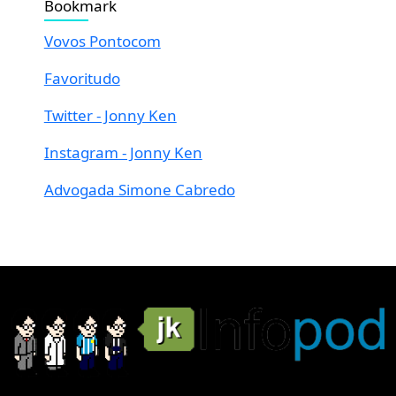
Bookmark
Vovos Pontocom
Favoritudo
Twitter - Jonny Ken
Instagram - Jonny Ken
Advogada Simone Cabredo