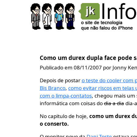
Como um durex dupla face pode s
Publicado em 08/11/2007 por Jonny Ke
Depois de postar
o teste do cooler com 
Bis Branco
,
como evitar riscos em telas
com o limpa-contatos
, chegou mais um s
informática com coisas do
dia a dia
dia-a
No capitulo de hoje,
como um durex dup
o conserto.
O monitor novo da
Dani Toste
estava co