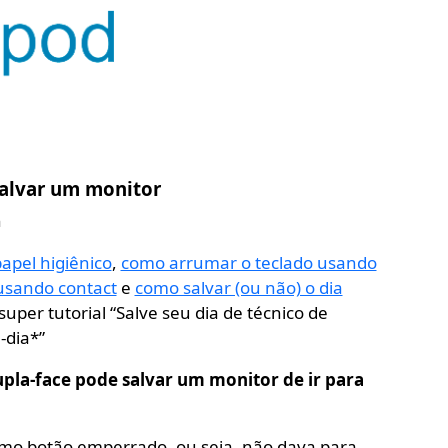
alvar um monitor
n
papel higiênico
,
como arrumar o teclado usando
 usando contact
e
como salvar (ou não) o dia
uper tutorial “Salve seu dia de técnico de
-dia*”
la-face pode salvar um monitor de ir para
mo botão emperrado, ou seja, não dava para