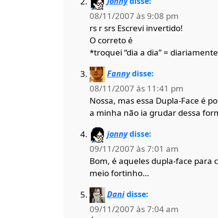
Jonny
disse:
08/11/2007 às 9:08 pm
rs r srs Escrevi invertido!
O correto é
*troquei “dia a dia” = diariamente
Fanny
disse:
08/11/2007 às 11:41 pm
Nossa, mas essa Dupla-Face é po
a minha não ia grudar dessa for
jonny
disse:
09/11/2007 às 7:01 am
Bom, é aqueles dupla-face para 
meio fortinho…
Dani
disse:
09/11/2007 às 7:04 am