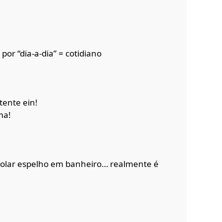
 por “dia-a-dia” = cotidiano
tente ein!
ma!
colar espelho em banheiro… realmente é