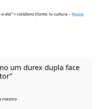
-a-dia” = cotidiano
(fonte: tv cultura –
Nossa
mo um durex dupla face
tor”
dia mesmo