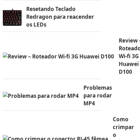
Resetando Teclado
Redragon para reacender
os LEDs
Review 
Rotead
Wi-fi 3G
Huawei
D100
Problemas
para rodar
MP4
Como
crimpar
o