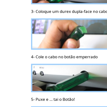
3- Coloque um durex dupla-face no cab
4- Cole o cabo no botão emperrado
5- Puxe e … tai o Botão!