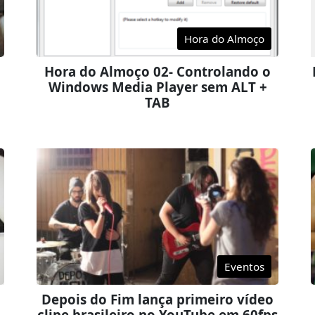
Hora do Almoço
Hora do Almoço 02- Controlando o
Windows Media Player sem ALT +
TAB
Eventos
Depois do Fim lança primeiro vídeo
clipe brasileiro no YouTube em 60fps