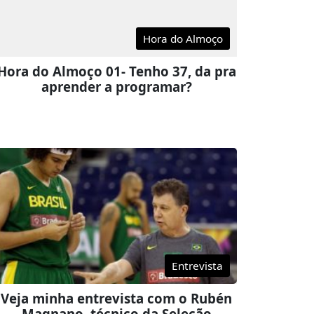
Hora do Almoço
Hora do Almoço 01- Tenho 37, da pra
aprender a programar?
Entrevista
Veja minha entrevista com o Rubén
Magnano, técnico da Seleção