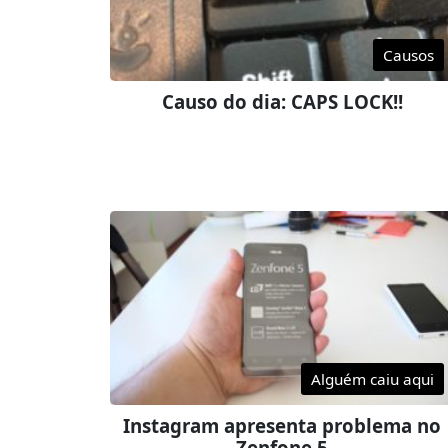
Causos
Causo do dia: CAPS LOCK!!
Alguém caiu aqui
Instagram apresenta problema no
Zenfone 5