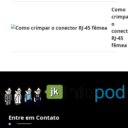
Como
crimp
o
conect
RJ-45
fêmea
Entre em Contato