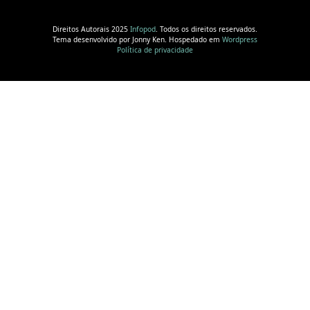
Direitos Autorais 2025
Infopod
. Todos os direitos reservados.
Tema desenvolvido por Jonny Ken. Hospedado em
Wordpress
Política de privacidade