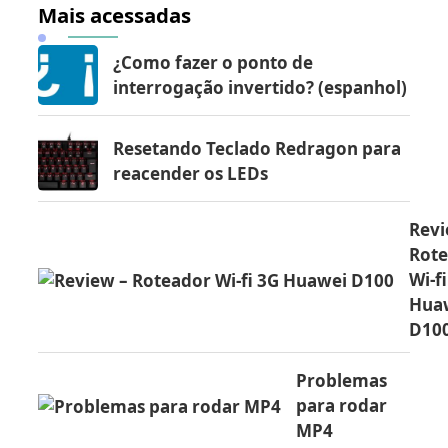
Mais acessadas
¿Como fazer o ponto de
interrogação invertido? (espanhol)
Resetando Teclado Redragon para
reacender os LEDs
Revi
Rot
Wi-f
Hua
D10
Problemas
para rodar
MP4