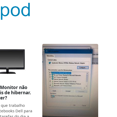
Monitor não
is de hibernar.
zer?
 que trabalho
tebooks Dell para
 tarefas do dia a