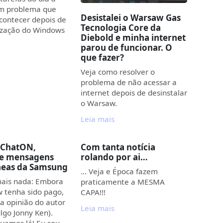
um problema que
Desistalei o Warsaw Gas
contecer depois de
Tecnologia Core da
ização do Windows
Diebold e minha internet
parou de funcionar. O
que fazer?
Veja como resolver o
problema de não acessar a
internet depois de desinstalar
o Warsaw.
Leia mais
 ChatON,
Com tanta notícia
de mensagens
rolando por ai…
neas da Samsung
… Veja e Época fazem
mais nada: Embora
praticamente a MESMA
w tenha sido pago,
CAPA!!!
 a opinião do autor
Leia mais
lgo Jonny Ken).
 vamos lá! Eu sou