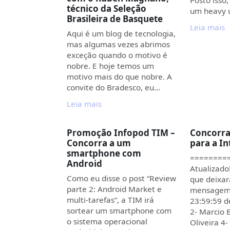
técnico da Seleção
um heavy 
Brasileira de Basquete
Leia mais
Aqui é um blog de tecnologia,
mas algumas vezes abrimos
exceção quando o motivo é
nobre. E hoje temos um
motivo mais do que nobre. A
convite do Bradesco, eu…
Leia mais
Promoção Infopod TIM –
Concorra
Concorra a um
para a I
smartphone com
========
Android
Atualizado
Como eu disse o post “Review
que deixa
parte 2: Android Market e
mensagem 
multi-tarefas“, a TIM irá
23:59:59 de
sortear um smartphone com
2- Marcio 
o sistema operacional
Oliveira 4-