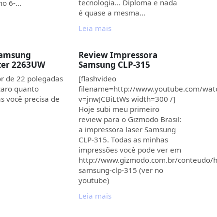
tecnologia… Diploma e nada
no 6-…
é quase a mesma…
Leia mais
Samsung
Review Impressora
ter 2263UW
Samsung CLP-315
r de 22 polegadas
[flashvideo
caro quanto
filename=http://www.youtube.com/wat
s você precisa de
v=jnwJCBiLtWs width=300 /]
Hoje subi meu primeiro
review para o Gizmodo Brasil:
a impressora laser Samsung
CLP-315. Todas as minhas
impressões você pode ver em
http://www.gizmodo.com.br/conteudo/
samsung-clp-315 (ver no
youtube)
Leia mais