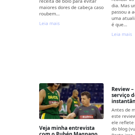
receita de bolo para evitar
dia. Mas 
maiores dores de cabeça caso
passou a a
roubem…
uma atual
Leia mais
é que…
Leia mais
Review –
serviço 
instantâ
Antes de 
este revie
ele reflete
Veja minha entrevista
do blog (vu
com o Rubén Magnano,
Posto isso,