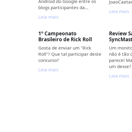
Android do Google entre os
JoaoCaeta
blogs participantes da…
Leia mais
Leia mais
1º Campeonato
Review 
Brasileiro de Rick Roll
SyncMas
Gosta de enviar um "Rick
Um monito
Roll"? Que tal participar deste
não é tão 
concurso?
parece! Ma
um desse?
Leia mais
Leia mais