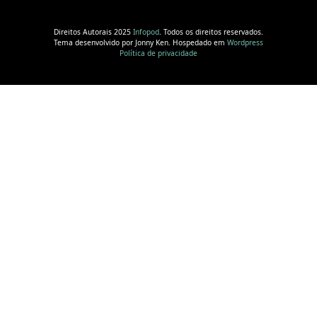
Direitos Autorais 2025
Infopod
. Todos os direitos reservados.
Tema desenvolvido por Jonny Ken. Hospedado em
Wordpress
Política de privacidade