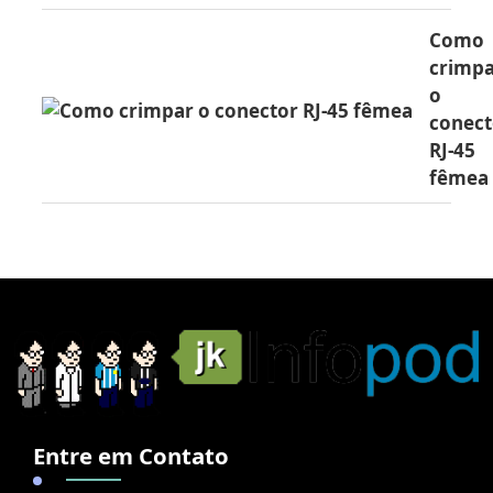
Como
crimp
o
conect
RJ-45
fêmea
Entre em Contato