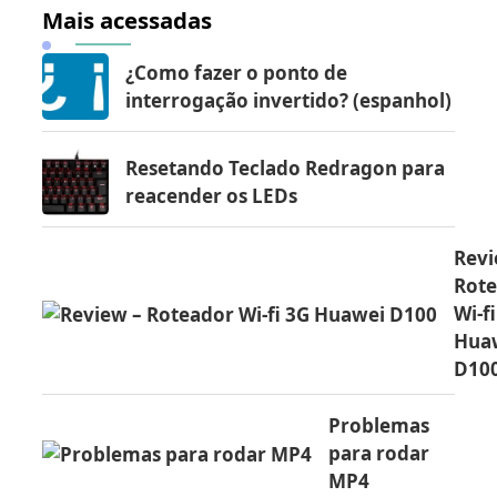
Mais acessadas
¿Como fazer o ponto de
interrogação invertido? (espanhol)
Resetando Teclado Redragon para
reacender os LEDs
Revi
Rot
Wi-f
Hua
D10
Problemas
para rodar
MP4