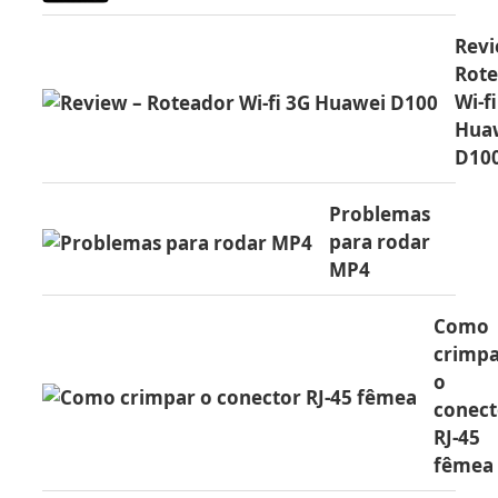
Revi
Rot
Wi-f
Hua
D10
Problemas
para rodar
MP4
Como
crimp
o
conect
RJ-45
fêmea