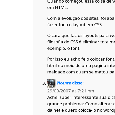
Quando começou essa coisa de ww
em HTML.
Com a evolução dos sites, foi a
fazer todo o layout em CSS.
O cara que faz os layouts para w
filosofia do CSS é eliminar total
exemplo, o font.
Por isso eu acho feio colocar font
html no meio de uma página inte
maldade com quem se matou para f
Vicente
disse:
29/09/2007 às 7:21 pm
Achei super interessante sua di
grande problema: Como alterar 
da net e quero coloca-lo no wor