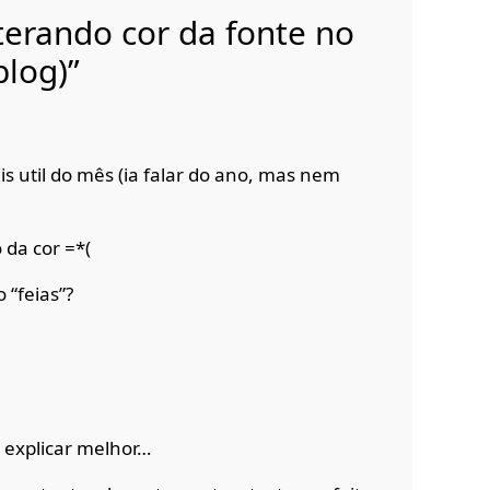
terando cor da fonte no
blog)”
s util do mês (ia falar do ano, mas nem
 da cor =*(
 “feias”?
 explicar melhor…