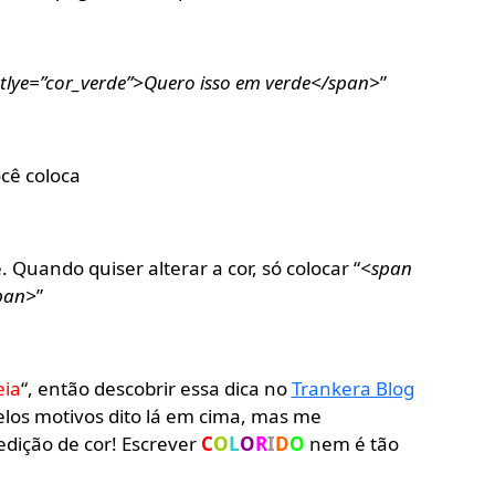
tlye=”cor_verde”>Quero isso em verde</span>
”
cê coloca
uando quiser alterar a cor, só colocar “
<span
span>
”
eia
“, então descobrir essa dica no
Trankera Blog
elos motivos dito lá em cima, mas me
dição de cor! Escrever
C
O
L
O
R
I
D
O
nem é tão