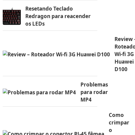
Resetando Teclado
Redragon para reacender
os LEDs
Review 
Rotead
Wi-fi 3G
Huawei
D100
Problemas
para rodar
MP4
Como
crimpar
o