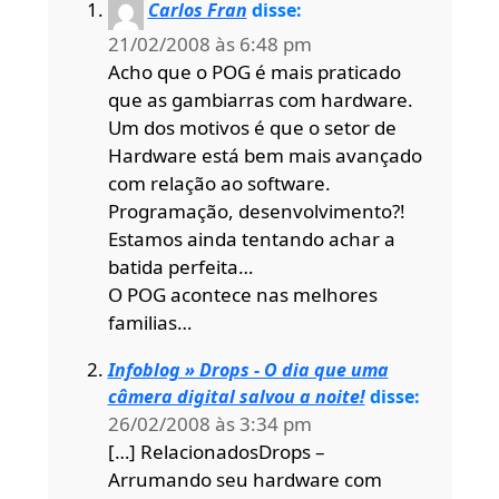
Carlos Fran
disse:
21/02/2008 às 6:48 pm
Acho que o POG é mais praticado
que as gambiarras com hardware.
Um dos motivos é que o setor de
Hardware está bem mais avançado
com relação ao software.
Programação, desenvolvimento?!
Estamos ainda tentando achar a
batida perfeita…
O POG acontece nas melhores
familias…
Infoblog » Drops - O dia que uma
câmera digital salvou a noite!
disse:
26/02/2008 às 3:34 pm
[…] RelacionadosDrops –
Arrumando seu hardware com