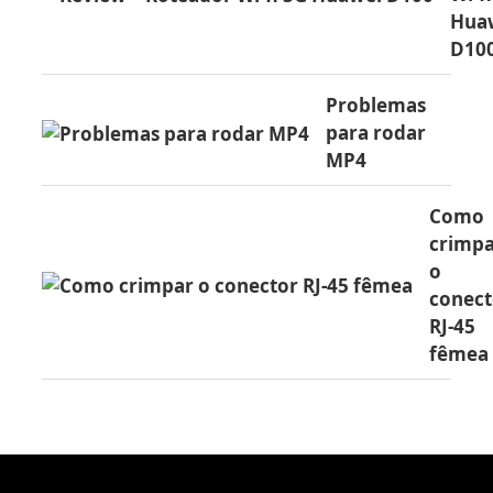
Hua
D10
Problemas
para rodar
MP4
Como
crimp
o
conect
RJ-45
fêmea