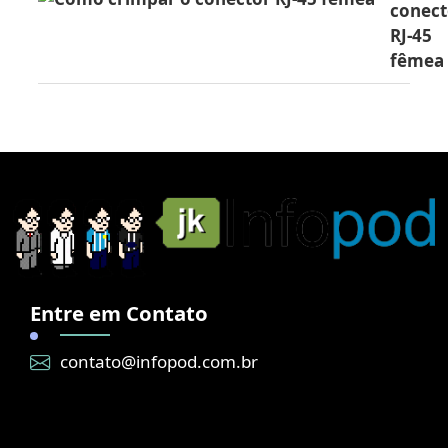
conect
RJ-45
fêmea
Entre em Contato
contato@infopod.com.br