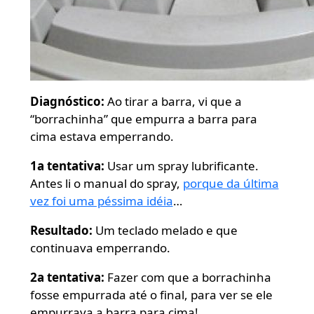
Diagnóstico:
Ao tirar a barra, vi que a
“borrachinha” que empurra a barra para
cima estava emperrando.
1a tentativa:
Usar um spray lubrificante.
Antes li o manual do spray,
porque da última
vez foi uma péssima idéia
…
Resultado:
Um teclado melado e que
continuava emperrando.
2a tentativa:
Fazer com que a borrachinha
fosse empurrada até o final, para ver se ele
empurrava a barra para cima!