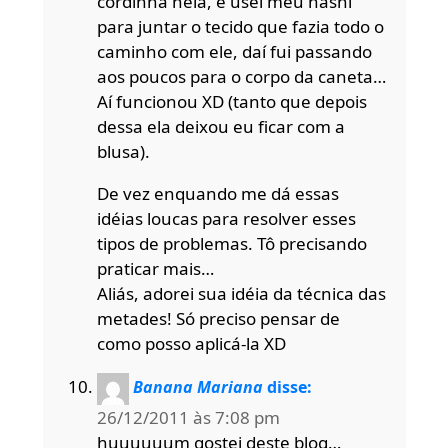
cordinha nela, e usei meu hashi
para juntar o tecido que fazia todo o
caminho com ele, daí fui passando
aos poucos para o corpo da caneta…
Aí funcionou XD (tanto que depois
dessa ela deixou eu ficar com a
blusa).
De vez enquando me dá essas
idéias loucas para resolver esses
tipos de problemas. Tô precisando
praticar mais…
Aliás, adorei sua idéia da técnica das
metades! Só preciso pensar de
como posso aplicá-la XD
Banana Mariana
disse:
26/12/2011 às 7:08 pm
huuuuuum gostei deste blog…