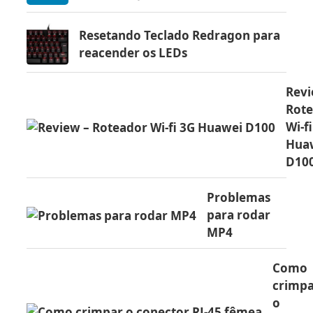
Resetando Teclado Redragon para
reacender os LEDs
Revi
Rot
Wi-f
Hua
D10
Problemas
para rodar
MP4
Como
crimp
o