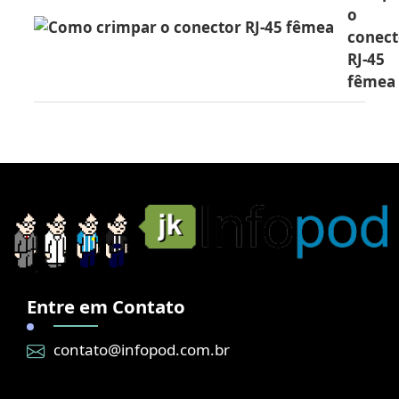
o
conect
RJ-45
fêmea
Entre em Contato
contato@infopod.com.br