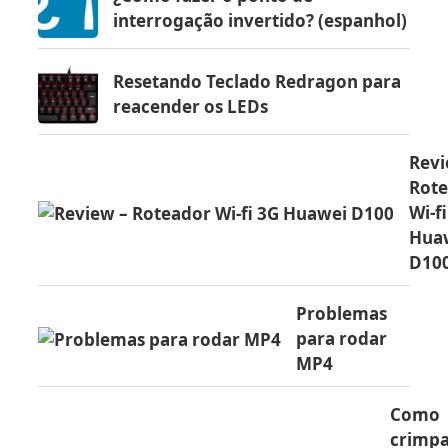
interrogação invertido? (espanhol)
Resetando Teclado Redragon para
reacender os LEDs
Revi
Rot
Wi-f
Hua
D10
Problemas
para rodar
MP4
Como
crimp