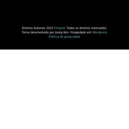
Direitos Autorais 2025
Infopod
. Todos os direitos reservados.
Tema desenvolvido por Jonny Ken. Hospedado em
Wordpress
Política de privacidade