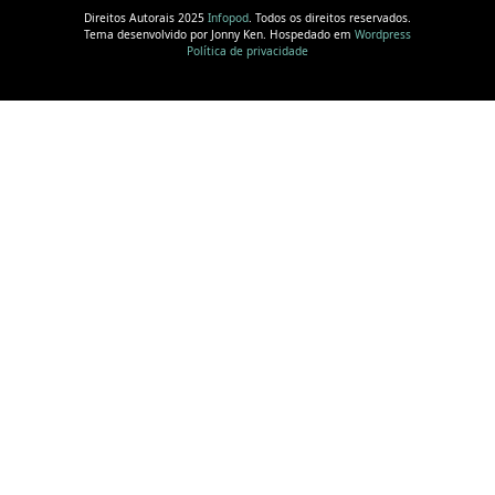
Direitos Autorais 2025
Infopod
. Todos os direitos reservados.
Tema desenvolvido por Jonny Ken. Hospedado em
Wordpress
Política de privacidade