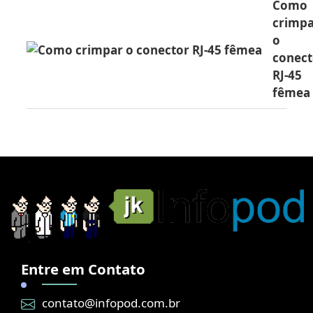
Como
crimp
o
conect
RJ-45
fêmea
Entre em Contato
contato@infopod.com.br