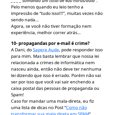
_ _ _ _ somando um total de 400 horas/aula
“.
Pelo menos quando eu leio tenho a
impressão de “tudo isso!!!”, muitas vezes não
sendo nada…
Agora, se você não tiver formação nem
experiência, melhor correr atrás…
10- propagandas por e-mail é crime?
A Dani, do
Sapere Aude
, pode responder isso
para mim. Mas basta lembrar que nossa lei
relacionada a crimes de informática nem
nasceu ainda, então não deve ter nenhuma
lei dizendo que isso é errado. Porém não vai
ser por isso que você vai sair enchendo a
caixa postal das pessoas de propaganda ou
Spam!
Caso for mandar uma mala-direta, eu fiz
uma lista de dicas no Post “
Como não
transformar sua mala direta em SPAM
“