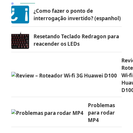
¿Como fazer o ponto de
interrogação invertido? (espanhol)
Resetando Teclado Redragon para
reacender os LEDs
Revi
Rot
Wi-f
Hua
D10
Problemas
para rodar
MP4