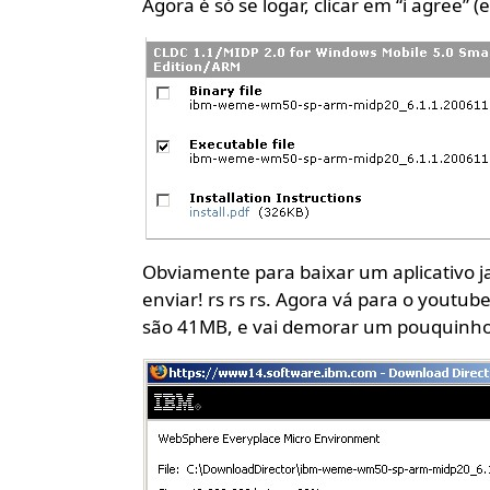
Agora é só se logar, clicar em “i agree” 
Obviamente para baixar um aplicativo jav
enviar! rs rs rs. Agora vá para o youtu
são 41MB, e vai demorar um pouquinho