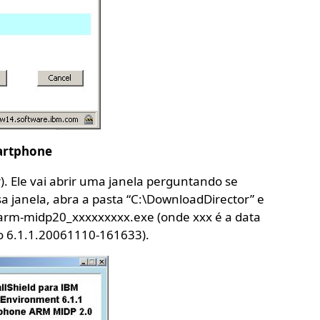
martphone
. Ele vai abrir uma janela perguntando se
sa janela, abra a pasta “C:\DownloadDirector” e
rm-midp20_xxxxxxxxx.exe (onde xxx é a data
o 6.1.1.20061110-161633).