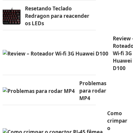
Resetando Teclado
Redragon para reacender
os LEDs
Review 
Rotead
Wi-fi 3G
Huawei
D100
Problemas
para rodar
MP4
Como
crimpar
o