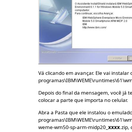
Vá clicando em avançar. Ele vai instalar
programas\IBM\WEME\runtimes\61\wm
Depois do final da mensagem, você já 
colocar a parte que importa no celular.
Abra a Pasta que ele instalou o emulado
programas\IBM\WEME\runtimes\61\wm50
weme-wm50-sp-arm-midp20_
xxxx
.zip,