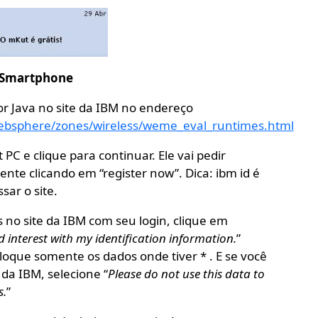
a Smartphone
r Java no site da IBM no endereço
ebsphere/zones/wireless/weme_eval_runtimes.html
C e clique para continuar. Ele vai pedir
te clicando em “register now”. Dica: ibm id é
sar o site.
s no site da IBM com seu login, clique em
 interest with my identification information.
”
oloque somente os dados onde tiver * . E se você
da IBM, selecione “
Please do not use this data to
s.
”