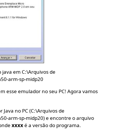
 o java em C:\Arquivos de
50-arm-sp-midp20
tem esse emulador no seu PC! Agora vamos
r Java no PC (C:\Arquivos de
-arm-sp-midp20) e encontre o arquivo
 onde
xxxx
é a versão do programa.