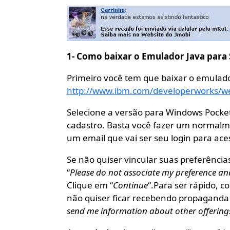
1- Como baixar o Emulador Java par
Primeiro você tem que baixar o emulado
http://www.ibm.com/developerworks/w
Selecione a versão para Windows Pocket P
cadastro. Basta você fazer um normalmen
um email que vai ser seu login para aces
Se não quiser vincular suas preferência
“
Please do not associate my preference and
Clique em “
Continue
“.Para ser rápido, c
não quiser ficar recebendo propaganda 
send me information about other offering