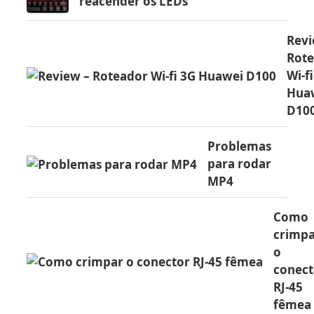
reacender os LEDs
Revi
Rot
Wi-f
Hua
D10
Problemas
para rodar
MP4
Como
crimp
o
conect
RJ-45
fêmea