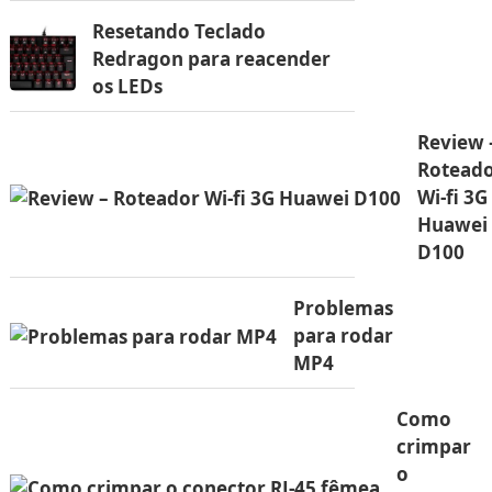
Resetando Teclado
Redragon para reacender
os LEDs
Review 
Rotead
Wi-fi 3G
Huawei
D100
Problemas
para rodar
MP4
Como
crimpar
o