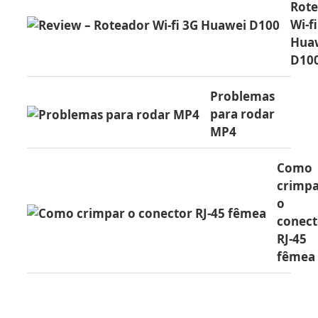
Rot
Wi-f
Hua
D10
Problemas
para rodar
MP4
Como
crimp
o
conect
RJ-45
fêmea