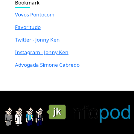
Bookmark
Vovos Pontocom
Favoritudo
Twitter - Jonny Ken
Instagram - Jonny Ken
Advogada Simone Cabredo