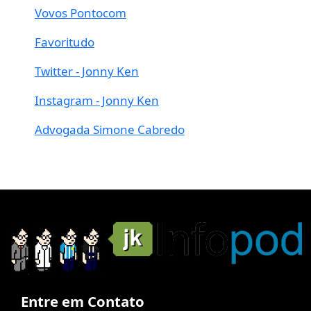
Vovos Pontocom
Favoritudo
Twitter - Jonny Ken
Instagram - Jonny Ken
Advogada Simone Cabredo
Entre em Contato