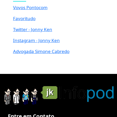
Vovos Pontocom
Favoritudo
Twitter - Jonny Ken
Instagram - Jonny Ken
Advogada Simone Cabredo
Entre em Contato