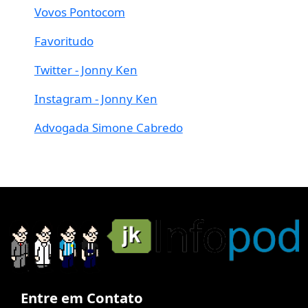
Vovos Pontocom
Favoritudo
Twitter - Jonny Ken
Instagram - Jonny Ken
Advogada Simone Cabredo
Entre em Contato