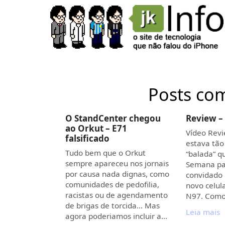
Posts com
O StandCenter chegou
Review –
ao Orkut – E71
Vídeo Rev
falsificado
estava tão
Tudo bem que o Orkut
“balada” q
sempre apareceu nos jornais
Semana pa
por causa nada dignas, como
convidado 
comunidades de pedofilia,
novo celul
racistas ou de agendamento
N97. Com
de brigas de torcida… Mas
Leia mais
agora poderiamos incluir a…