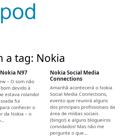
 a tag: Nokia
 Nokia N97
Nokia Social Media
Connections
iew – O som não
Amanhã acontecerá o Nokia
 bom devido à
Social Media Connections,
ue estava rolando!
evento que reunirá alguns
ssada fui
dos principais profissionais da
para conhecer o
área de mídias sociais
ar da Nokia – o
(bingo!) e alguns blogueiros
o…
convidados! Mas não me
pergunte o que…