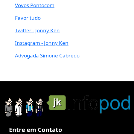
Vovos Pontocom
Favoritudo
Twitter - Jonny Ken
Instagram - Jonny Ken
Advogada Simone Cabredo
Entre em Contato