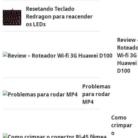
Resetando Teclado
Redragon para reacender
os LEDs
Review 
Rotead
Wi-fi 3G
Huawei
D100
Problemas
para rodar
MP4
Como
crimpar
o