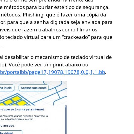
e métodos para burlar este tipo de segurança.
métodos: Phishing, que é fazer uma cópia da
or, para que a senha digitada seja enviada para
áveis que fazem trabalhos como filmar os
o teclado virtual para um “crackeado” para que
c…
i desabilitar o mecanismo de teclado virtual de
ado). Você pode ver um print abaixo ou
br/portalbb/page17,19078,19078,0,0,1,1.bb
.