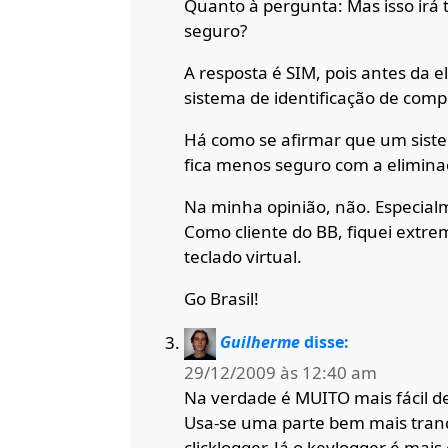
Quanto à pergunta: Mas isso irá 
seguro?
A resposta é SIM, pois antes da el
sistema de identificação de com
Há como se afirmar que um sis
fica menos seguro com a elimina
Na minha opinião, não. Especial
Como cliente do BB, fiquei ext
teclado virtual.
Go Brasil!
Guilherme
disse:
29/12/2009 às 12:40 am
Na verdade é MUITO mais fácil de
Usa-se uma parte bem mais tranq
clicklogger. Já o keylogger é mai