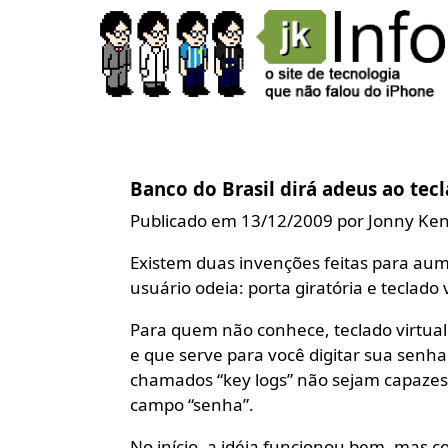
Banco do Brasil dirá adeus ao tecl
Publicado em 13/12/2009 por Jonny Ke
Existem duas invenções feitas para au
usuário odeia: porta giratória e teclado v
Para quem não conhece, teclado virtua
e que serve para você digitar sua senha
chamados “key logs” não sejam capazes 
campo “senha”.
No início, a idéia funcionou bem, mas 