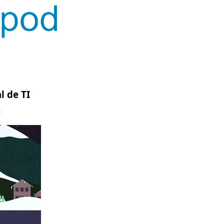
l de TI
n