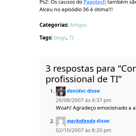
Ps2: Os causos do
Papotech
também são f
Alceu no episódio 36 é ótima!!!
Categorias:
Artigos
Tags:
blogs
,
TI
3 respostas para “Con
profissional de TI”
daniduc
disse:
26/08/2007 às 4:37 pm
Woah! Agradeço emocionado a au
markofando
disse:
02/10/2007 às 8:20 pm