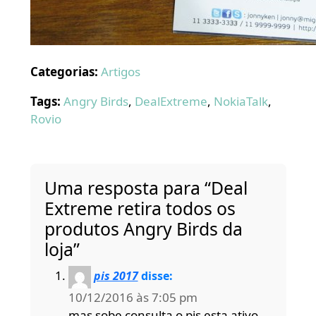
Categorias:
Artigos
Tags:
Angry Birds
,
DealExtreme
,
NokiaTalk
,
Rovio
Uma resposta para “Deal
Extreme retira todos os
produtos Angry Birds da
loja”
pis 2017
disse:
10/12/2016 às 7:05 pm
mas sobe consulta o pis esta ativo