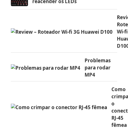
reacender os LEDs
Revi
Rot
Wi-f
Hua
D10
Problemas
para rodar
MP4
Como
crimp
o
conect
RJ-45
fêmea