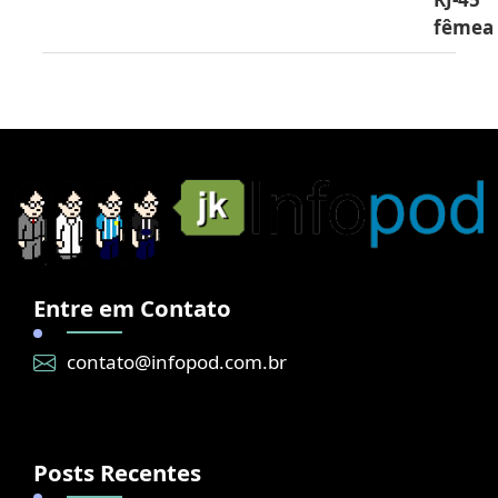
fêmea
Entre em Contato
contato@infopod.com.br
Posts Recentes