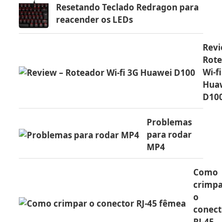
Resetando Teclado Redragon para
reacender os LEDs
Revi
Rot
Wi-f
Hua
D10
Problemas
para rodar
MP4
Como
crimp
o
conect
RJ-45