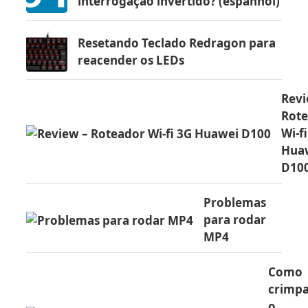
interrogação invertido? (espanhol)
Resetando Teclado Redragon para
reacender os LEDs
Revi
Rot
Wi-f
Hua
D10
Problemas
para rodar
MP4
Como
crimp
o