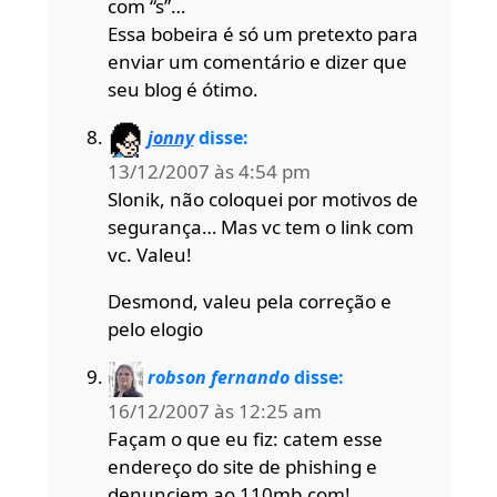
com “s”…
Essa bobeira é só um pretexto para
enviar um comentário e dizer que
seu blog é ótimo.
jonny
disse:
13/12/2007 às 4:54 pm
Slonik, não coloquei por motivos de
segurança… Mas vc tem o link com
vc. Valeu!
Desmond, valeu pela correção e
pelo elogio
robson fernando
disse:
16/12/2007 às 12:25 am
Façam o que eu fiz: catem esse
endereço do site de phishing e
denunciem ao 110mb.com!