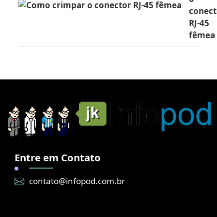
conect
RJ-45
fêmea
Entre em Contato
contato@infopod.com.br