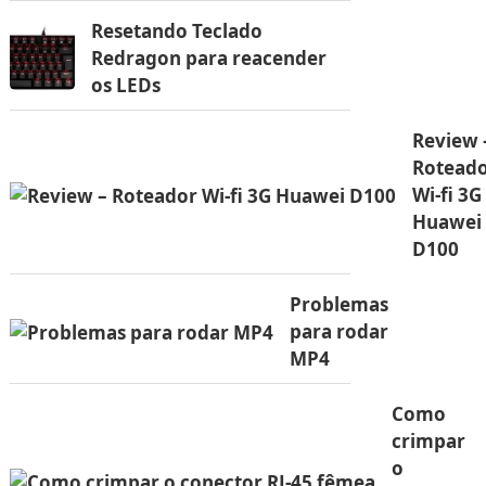
Resetando Teclado
Redragon para reacender
os LEDs
Review 
Rotead
Wi-fi 3G
Huawei
D100
Problemas
para rodar
MP4
Como
crimpar
o