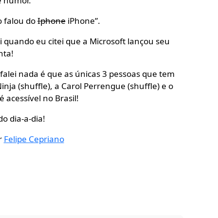
e humor.
o falou do
Iphone
iPhone”.
i quando eu citei que a Microsoft lançou seu
nta!
falei nada é que as únicas 3 pessoas que tem
ja (shuffle), a Carol Perrengue (shuffle) e o
é acessível no Brasil!
do dia-a-dia!
r
Felipe Cepriano