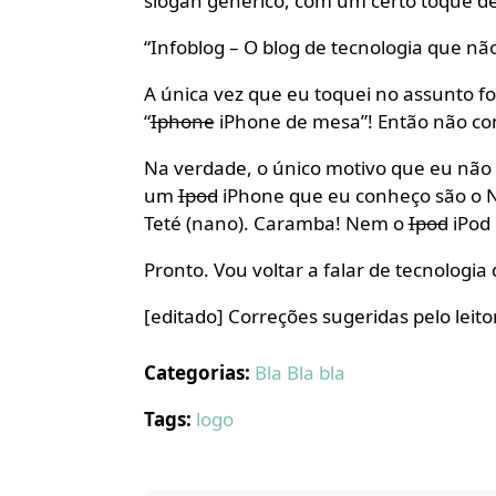
slogan genérico, com um certo toque d
“Infoblog – O blog de tecnologia que nã
A única vez que eu toquei no assunto fo
“
Iphone
iPhone de mesa”! Então não co
Na verdade, o único motivo que eu não 
um
Ipod
iPhone que eu conheço são o Nin
Teté (nano). Caramba! Nem o
Ipod
iPod 
Pronto. Vou voltar a falar de tecnologia 
[editado] Correções sugeridas pelo leito
Categorias:
Bla Bla bla
Tags:
logo