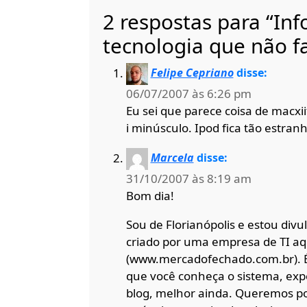
2 respostas para “Inf
tecnologia que não f
Felipe Cepriano
disse:
06/07/2007 às 6:26 pm
Eu sei que parece coisa de macxii
i minúsculo. Ipod fica tão estran
Marcela
disse:
31/10/2007 às 8:19 am
Bom dia!
Sou de Florianópolis e estou div
criado por uma empresa de TI aq
(www.mercadofechado.com.br). É
que você conheça o sistema, expe
blog, melhor ainda. Queremos pop