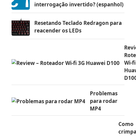
interrogação invertido? (espanhol)
Resetando Teclado Redragon para
reacender os LEDs
Revi
Rot
Wi-f
Hua
D10
Problemas
para rodar
MP4
Como
crimp