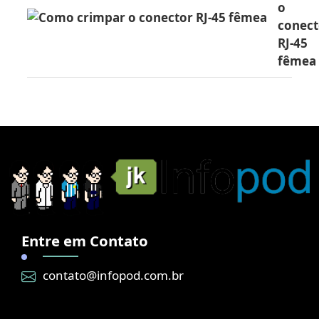
o
conect
RJ-45
fêmea
Entre em Contato
contato@infopod.com.br