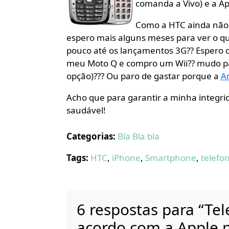
comanda a Vivo) e a Ap
Como a HTC ainda não
espero mais alguns meses para ver o q
pouco até os lançamentos 3G?? Espero 
meu Moto Q e compro um Wii?? mudo pa
opção)??? Ou paro de gastar porque a
A
Acho que para garantir a minha integrid
saudável!
Categorias:
Bla Bla bla
Tags:
HTC
,
iPhone
,
Smartphone
,
telefon
6 respostas para “Tel
acordo com a Apple p