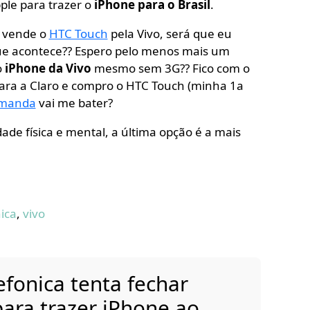
ple para trazer o
iPhone para o Brasil
.
 vende o
HTC Touch
pela Vivo, será que eu
ue acontece?? Espero pelo menos mais um
o
iPhone da Vivo
mesmo sem 3G?? Fico com o
ra a Claro e compro o HTC Touch (minha 1a
manda
vai me bater?
ade física e mental, a última opção é a mais
ica
,
vivo
efonica tenta fechar
ara trazer iPhone ao