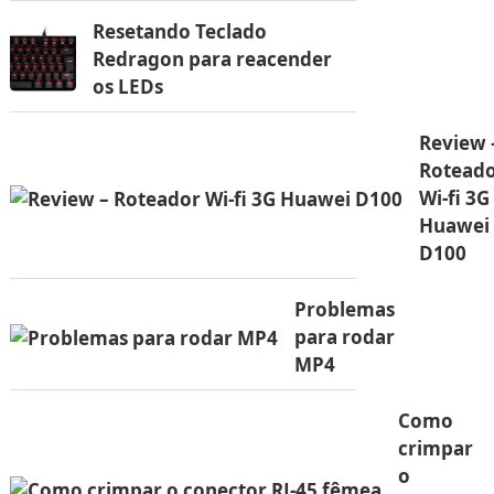
Resetando Teclado
Redragon para reacender
os LEDs
Review 
Rotead
Wi-fi 3G
Huawei
D100
Problemas
para rodar
MP4
Como
crimpar
o