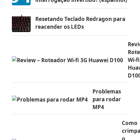
Resetando Teclado Redragon para
reacender os LEDs
Revi
Rot
Wi-f
Hua
D10
Problemas
para rodar
MP4
Como
crimp
o