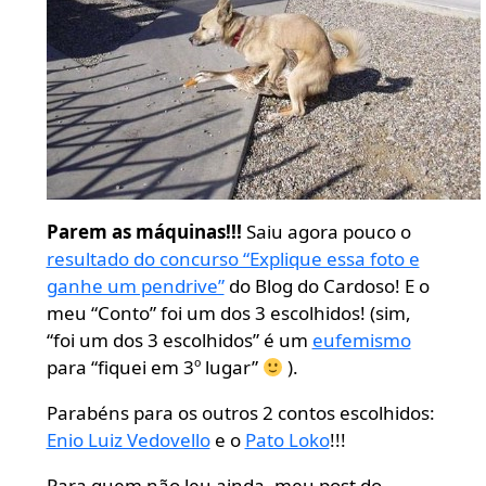
Parem as máquinas!!!
Saiu agora pouco o
resultado do concurso “Explique essa foto e
ganhe um pendrive”
do Blog do Cardoso! E o
meu “Conto” foi um dos 3 escolhidos! (sim,
“foi um dos 3 escolhidos” é um
eufemismo
para “fiquei em 3º lugar”
).
Parabéns para os outros 2 contos escolhidos:
Enio Luiz Vedovello
e o
Pato Loko
!!!
Para quem não leu ainda, meu post do