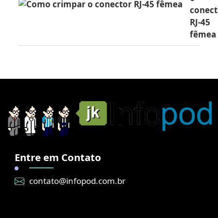
conect
RJ-45
fêmea
Entre em Contato
contato@infopod.com.br