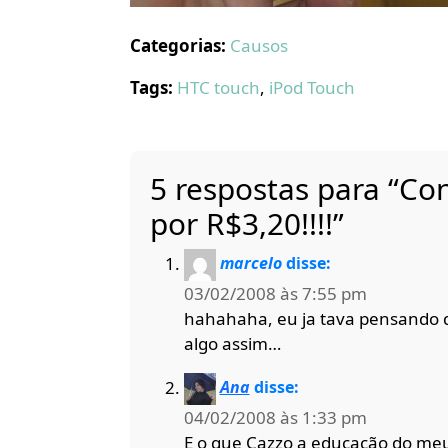
Categorias:
Causos
Tags:
HTC touch
,
iPod Touch
5 respostas para “C
por R$3,20!!!!”
marcelo
disse:
03/02/2008 às 7:55 pm
hahahaha, eu ja tava pensando 
algo assim…
Ana
disse:
04/02/2008 às 1:33 pm
E o que Cazzo a educação do me