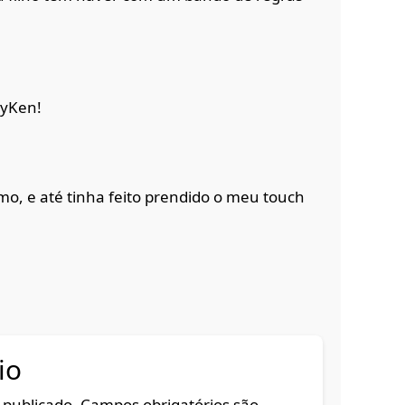
nyKen!
o, e até tinha feito prendido o meu touch
io
 publicado.
Campos obrigatórios são