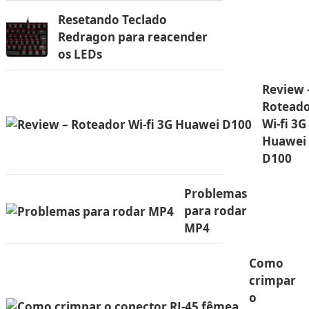
Resetando Teclado
Redragon para reacender
os LEDs
Review 
Rotead
Wi-fi 3G
Huawei
D100
Problemas
para rodar
MP4
Como
crimpar
o