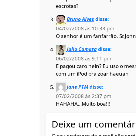
escrotas?
Bruno Alves
disse:
04/02/2008 às 10:33 pm
O senhor é um fanfarrão, Sr.Jon
Julio Camara
disse:
06/02/2008 às 9:11 pm
E pagou caro hein? Eu uso o mesm
com um iPod pra zoar haeuah
Jane PTM
disse:
07/02/2008 às 2:37 pm
HAHAHA…Muito boa!!!
Deixe um comentár
O seu endereço de e-mail não será