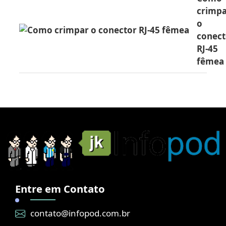
crimp
o
conect
RJ-45
fêmea
Entre em Contato
contato@infopod.com.br