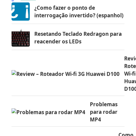
¿Como fazer o ponto de
interrogação invertido? (espanhol)
Resetando Teclado Redragon para
reacender os LEDs
Revi
Rot
Wi-f
Hua
D10
Problemas
para rodar
MP4
Como