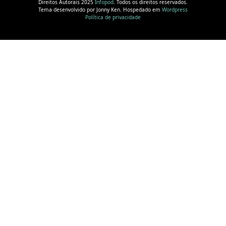
Direitos Autorais 2025
Infopod
. Todos os direitos reservados.
Tema desenvolvido por Jonny Ken. Hospedado em
Wordpress
Política de privacidade