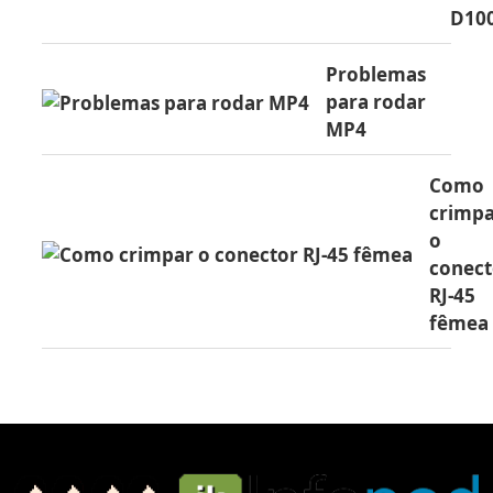
D10
Problemas
para rodar
MP4
Como
crimp
o
conect
RJ-45
fêmea