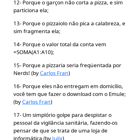
12- Porque o garçon não corta a pizza, e sim
particiona ela;
13- Porque o pizzaiolo não pica a calabreza, e
sim fragmenta ela;
14- Porque o valor total da conta vem
=SOMA(A1:A10);
15- Porque a pizzaria seria freqüentada por
Nerds! (by
Carlos Fran
)
16- Porque eles não entregam em domicílio,
você tem que fazer o download com o Emule;
(by
Carlos Fran
)
17- Um simplório golpe para despistar o
pessoal da vigilância sanitária, fazendo-os
pensar de que se trata de uma loja de
informática (by
Julix
)