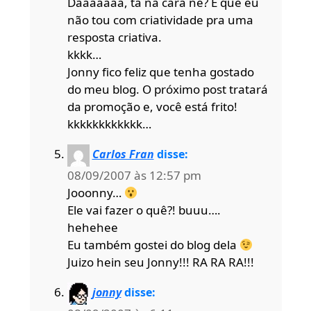
Dãaaaaaa, tá na cara né? É que eu
não tou com criatividade pra uma
resposta criativa.
kkkk…
Jonny fico feliz que tenha gostado
do meu blog. O próximo post tratará
da promoção e, você está frito!
kkkkkkkkkkkk…
Carlos Fran
disse:
08/09/2007 às 12:57 pm
Jooonny…
Ele vai fazer o quê?! buuu….
hehehee
Eu também gostei do blog dela
Juizo hein seu Jonny!!! RA RA RA!!!
jonny
disse: