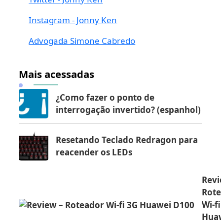
Instagram - Jonny Ken
Advogada Simone Cabredo
Mais acessadas
¿Como fazer o ponto de
interrogação invertido? (espanhol)
Resetando Teclado Redragon para
reacender os LEDs
Revi
Rot
Wi-f
Hua