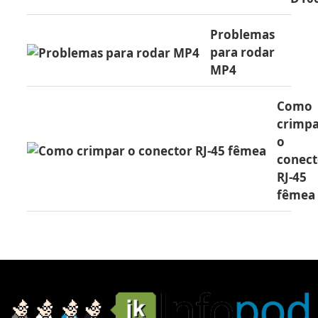
Problemas
para rodar
MP4
Como
crimp
o
conect
RJ-45
fêmea