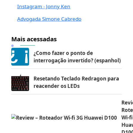
Instagram - Jonny Ken
Advogada Simone Cabredo
Mais acessadas
¿Como fazer o ponto de
interrogação invertido? (espanhol)
Resetando Teclado Redragon para
reacender os LEDs
Revi
Rot
Wi-f
Hua
D10