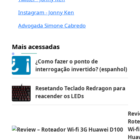
Instagram - Jonny Ken
Advogada Simone Cabredo
Mais acessadas
¿Como fazer o ponto de
interrogação invertido? (espanhol)
Resetando Teclado Redragon para
reacender os LEDs
Revi
Rot
Wi-f
Hua