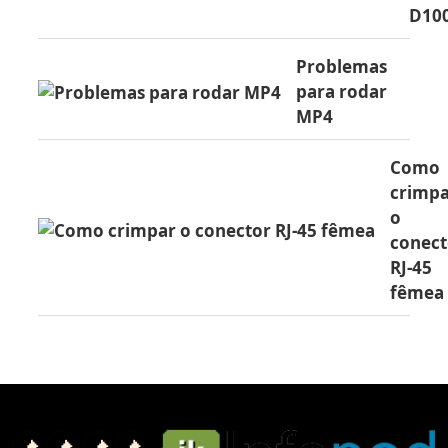
D10
Problemas
para rodar
MP4
Como
crimp
o
conect
RJ-45
fêmea