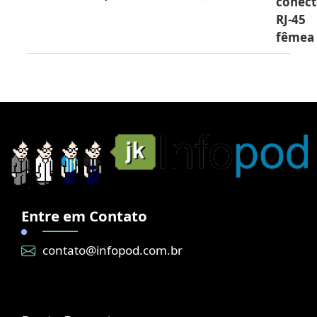
conect
RJ-45
fêmea
Entre em Contato
contato@infopod.com.br