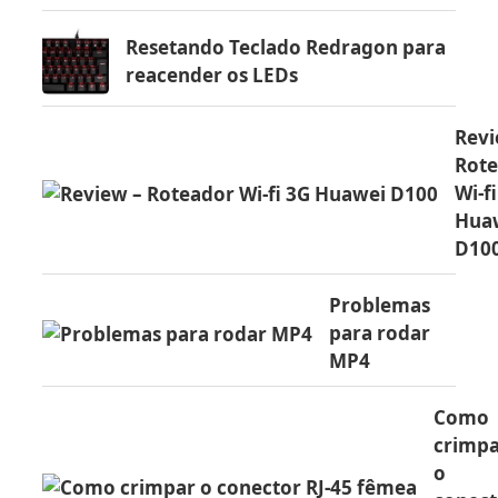
Resetando Teclado Redragon para
reacender os LEDs
Revi
Rot
Wi-f
Hua
D10
Problemas
para rodar
MP4
Como
crimp
o