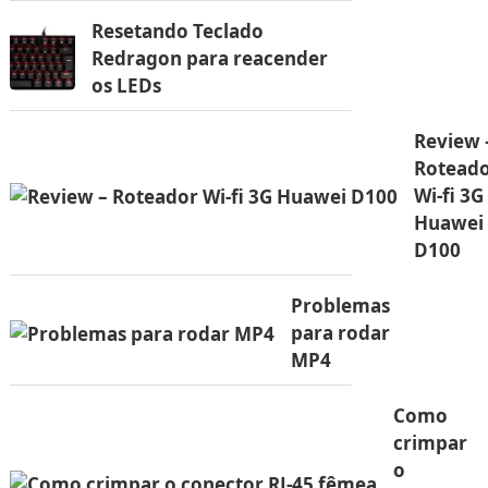
Resetando Teclado
Redragon para reacender
os LEDs
Review 
Rotead
Wi-fi 3G
Huawei
D100
Problemas
para rodar
MP4
Como
crimpar
o