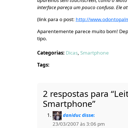
aparelhos sem touchscreen, como o Moto Q
interface pareça um pouco confusa. Ele at
(link para o post:
http://www.odontopalm.
Aparentemente parece muito bom! Depois
tipo.
Categorias:
Dicas
,
Smartphone
Tags:
2 respostas para “Lei
Smartphone”
daniduc
disse:
23/03/2007 às 3:06 pm