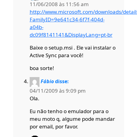
11/06/2008 às 11:56 am
http://www.microsoft.com/downloads/detail
FamilyID=9e641c34-6f7f-404d-
a04b-
dc09f8141141&DisplayLang=pt-br
Baixe o setup.msi . Ele vai instalar o
Active Sync para você!
boa sorte!
Fábio
disse:
04/11/2009 às 9:09 pm
Ola.
Eu não tenho o emulador para o
meu moto q, algume pode mandar
por email, por favor.