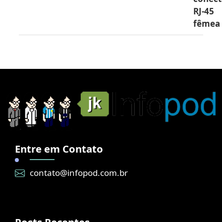
RJ-45
fêmea
Entre em Contato
contato@infopod.com.br
Posts Recentes