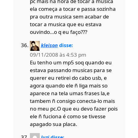
pc mais na hora de tocar a musica
ela começa a tocar e passa sozinha
pra outra musica sem acabar de
tocar a musica que eu estava
ouvindo…o q eu faço???
kleison
disse:
09/11/2008 às 4:53 pm
Eu tenho um mp5 soq quando eu
estava passando musicas para se
querer eu retirei do cabo usb, e
agora quando ele ñ liga mais so
aparece na tela umas frases la,e
tambem ñ consigo conecta-lo mais
no meu pc.O que eu devo fazer pois
ele ñ fuciona é como se tivesse
apagado sua placa.
luzi
disse: