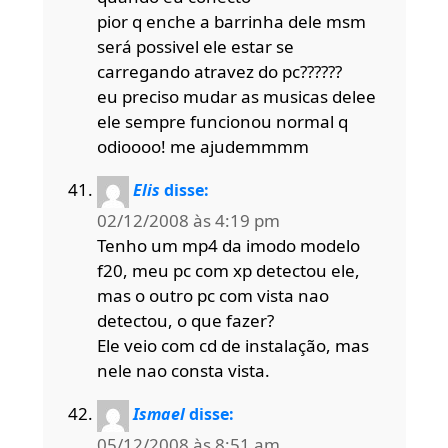
pior q enche a barrinha dele msm
será possivel ele estar se
carregando atravez do pc??????
eu preciso mudar as musicas delee
ele sempre funcionou normal q
odioooo! me ajudemmmm
Elis
disse:
02/12/2008 às 4:19 pm
Tenho um mp4 da imodo modelo
f20, meu pc com xp detectou ele,
mas o outro pc com vista nao
detectou, o que fazer?
Ele veio com cd de instalação, mas
nele nao consta vista.
Ismael
disse:
05/12/2008 às 8:51 am