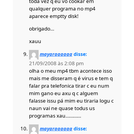
toda vez q eu vo cookar em
qualquer programa no mp4
aparece emptty disk!
obrigado…
xauu
mayaraaaaaa
disse:
21/09/2008 às 2:08 pm
olha o meu mp4 tbm acontece isso
mais me disseram q é virus e tem q
falar pra telefonica tirar c eu num
mim gano eu axu q c alguem
falasse issu pá mim eu tiraria logu c
naun vai ne quase todus us
programas xau…………
mayaraaaaaa
disse: