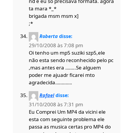
nd e eu só precisava formata. agora
ta mara *_*
brigada msm msm x]
;*
Roberta
disse:
29/10/2008 às 7:08 pm
Oi tenho um mp5 suziki szp5,ele
não esta sendo reconhecido pelo pc
,mas antes era ……..Se alguem
poder me ajuadr ficarei mto
agradecida………….
Rafael
disse:
31/10/2008 às 7:31 pm
Eu Comprei Um MP4 da vicini ele
esta com seguinte problema ele
passa as musica certas pro MP4 do