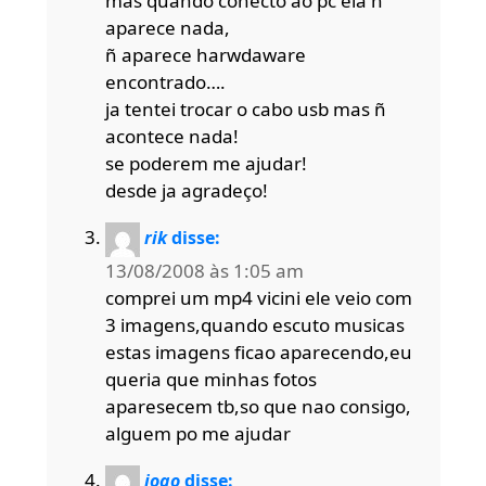
mas quando conecto ao pc ela ñ
aparece nada,
ñ aparece harwdaware
encontrado….
ja tentei trocar o cabo usb mas ñ
acontece nada!
se poderem me ajudar!
desde ja agradeço!
rik
disse:
13/08/2008 às 1:05 am
comprei um mp4 vicini ele veio com
3 imagens,quando escuto musicas
estas imagens ficao aparecendo,eu
queria que minhas fotos
aparesecem tb,so que nao consigo,
alguem po me ajudar
joao
disse: