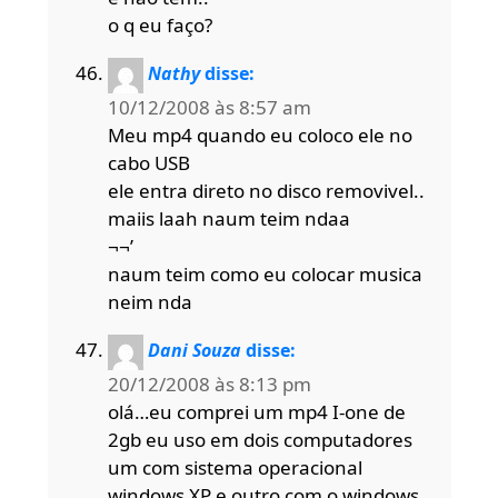
o q eu faço?
Nathy
disse:
10/12/2008 às 8:57 am
Meu mp4 quando eu coloco ele no
cabo USB
ele entra direto no disco removivel..
maiis laah naum teim ndaa
¬¬’
naum teim como eu colocar musica
neim nda
Dani Souza
disse:
20/12/2008 às 8:13 pm
olá…eu comprei um mp4 I-one de
2gb eu uso em dois computadores
um com sistema operacional
windows XP e outro com o windows