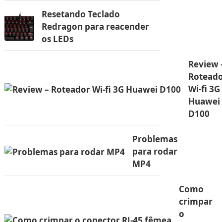
Resetando Teclado
Redragon para reacender
os LEDs
Review 
Rotead
Wi-fi 3G
Huawei
D100
Problemas
para rodar
MP4
Como
crimpar
o