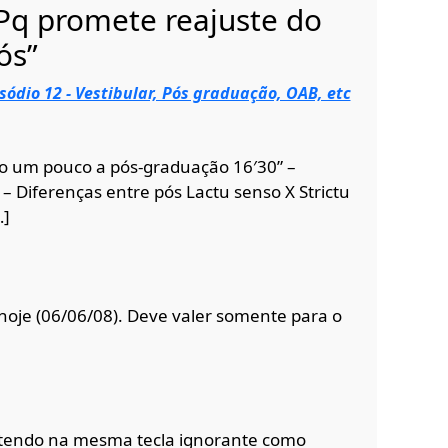
Pq promete reajuste do
ós”
sódio 12 - Vestibular, Pós graduação, OAB, etc
ndo um pouco a pós-graduação 16′30” –
 Diferenças entre pós Lactu senso X Strictu
…]
hoje (06/06/08). Deve valer somente para o
atendo na mesma tecla ignorante como