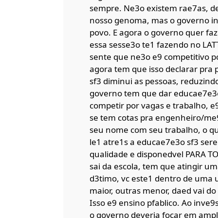
sempre. Ne3o existem rae7as, des
nosso genoma, mas o governo ins
povo. E agora o governo quer fa
essa sesse3o te1 fazendo no LAT
sente que ne3o e9 competitivo por
agora tem que isso declarar pra 
sf3 diminui as pessoas, reduzin
governo tem que dar educae7e3o 
competir por vagas e trabalho, e9
se tem cotas pra engenheiro/me
seu nome com seu trabalho, o q
le1 atre1s a educae7e3o sf3 sere
qualidade e disponedvel PARA TO
sai da escola, tem que atingir u
d3timo, vc este1 dentro de uma
maior, outras menor, daed vai do 
Isso e9 ensino pfablico. Ao inve9s
o governo deveria focar em ampli