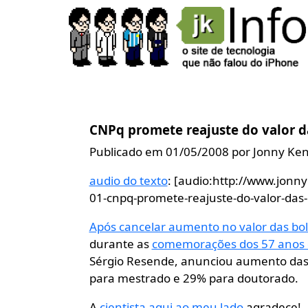
CNPq promete reajuste do valor d
Publicado em 01/05/2008 por Jonny Ke
audio do texto
: [audio:http://www.jonn
01-cnpq-promete-reajuste-do-valor-das
Após cancelar aumento no valor das bo
durante as
comemorações dos 57 anos
Sérgio Resende, anunciou aumento das
para mestrado e 29% para doutorado.
A
cientista aqui ao meu lado
agradece!