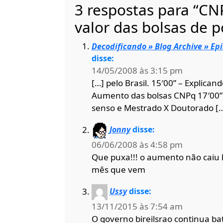
3 respostas para “CN
valor das bolsas de p
Decodificando » Blog Archive » Epi
disse:
14/05/2008 às 3:15 pm
[…] pelo Brasil. 15′00” – Explica
Aumento das bolsas CNPq 17′00” –
senso e Mestrado X Doutorado [
Jonny
disse:
06/06/2008 às 4:58 pm
Que puxa!!! o aumento não caiu 
mês que vem
Ussy
disse:
13/11/2015 às 7:54 am
O governo bireilsrao continua b