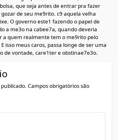
 bolsa, que seja antes de entrar pra fazer
o gozar de seu me9rito. c9 aquela velha
eixe. O governo este1 fazendo o papel de
ndo a me3o na cabee7a, quando deveria
or a quem realmente tem o me9rito pelo
 E isso meus caros, passa longe de ser uma
o de vontade, care1ter e obstinae7e3o.
io
 publicado.
Campos obrigatórios são