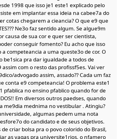
de 1998 que isso je1 este1 explicado pelo
iste em implantar essa ideia na cabee7a do
zer cotas chegarem a cieancia? O que e9 que
TES??? Ne3o faz sentido algum. Se algue9m
 causa de sua cor e quer ser cientista,
poder conseguir fomento? Eu acho que isso
do a competeancia a uma queste3o de cor. O
be1sica pra dar igualdade a todos de
 assim com o resto das profissf5es. Vai ver
9dico/advogado assim, assado?? Cada um faz
ue conta e9 competeancia! O problema este1
1 pfablica no ensino pfablico quando for de
DOS!! Em diversos outros paedses, quando
ma me9dia mednima no vestibular . Atingiu?
 universidade, algumas pedem uma nota
esfore7o do candidato e de seus objetivos.
 de criar bolsa pra o povo colorido do Brasil,
ar as vagas pra universite1rios, o nfamero