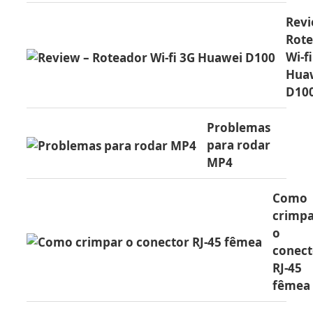
Revi
Rot
Wi-f
Hua
D10
Problemas
para rodar
MP4
Como
crimp
o
conect
RJ-45
fêmea