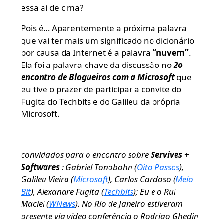
essa ai de cima?
Pois é… Aparentemente a próxima palavra
que vai ter mais um significado no dicionário
por causa da Internet é a palavra
“nuvem”
.
Ela foi a palavra-chave da discussão no
2o
encontro de Blogueiros com a Microsoft
que
eu tive o prazer de participar a convite do
Fugita do Techbits e do Galileu da própria
Microsoft.
convidados para o encontro sobre
Servives +
Softwares
: Gabriel Tonobohn (
Oito Passos
),
Galileu Vieira (
Microsoft
), Carlos Cardoso (
Meio
Bit
), Alexandre Fugita (
Techbits
); Eu e o Rui
Maciel (
WNews
). No Rio de Janeiro estiveram
presente via vídeo conferência o Rodrigo Ghedin