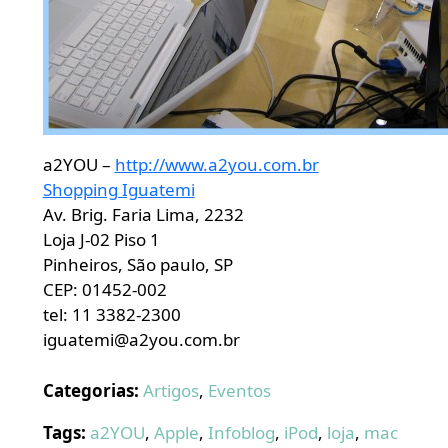
a2YOU –
http://www.a2you.com.br
Shopping Iguatemi
Av. Brig. Faria Lima, 2232
Loja J-02 Piso 1
Pinheiros, São paulo, SP
CEP: 01452-002
tel: 11 3382-2300
iguatemi@a2you.com.br
Categorias:
Artigos
,
Eventos
Tags:
a2YOU
,
Apple
,
Infoblog
,
iPod
,
loja
,
mac