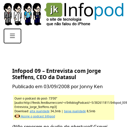
Infopod 09 – Entrevista com Jorge
Steffens, CEO da Datasul
Publicado em 03/09/2008 por Jonny Ken
Ouvir o podcast do post- 73’00”
[audio:http://feeds.feedburner.com/~r/InfoblogPodcast/~5/382611811/Infopod_009
Entrevista_Jorge_Steffens.mp3]
Download:
alta qualidade
34,3mb |
baixa qualidade
8,5mb
Assine o podcast Infopod
(Não reparem no áudio da abertura!! Gravei