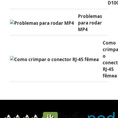
D10
Problemas
para rodar
MP4
Como
crimp
o
conect
RJ-45
fêmea