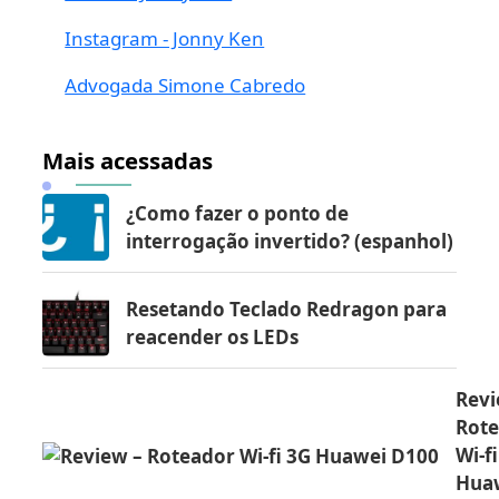
Instagram - Jonny Ken
Advogada Simone Cabredo
Mais acessadas
¿Como fazer o ponto de
interrogação invertido? (espanhol)
Resetando Teclado Redragon para
reacender os LEDs
Revi
Rot
Wi-f
Hua