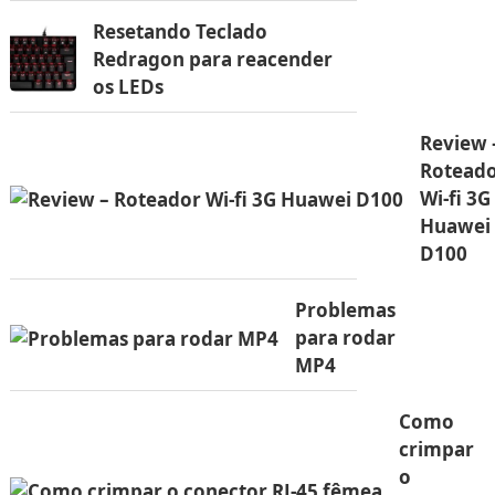
Resetando Teclado
Redragon para reacender
os LEDs
Review 
Rotead
Wi-fi 3G
Huawei
D100
Problemas
para rodar
MP4
Como
crimpar
o