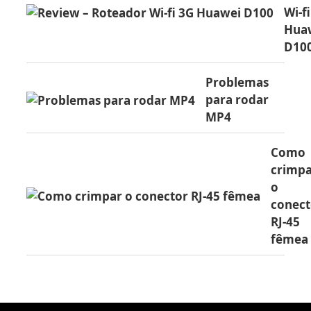
Wi-f
Hua
D10
Problemas
para rodar
MP4
Como
crimp
o
conect
RJ-45
fêmea