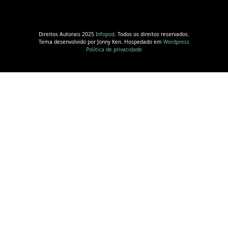
Direitos Autorais 2025
Infopod
. Todos os direitos reservados.
Tema desenvolvido por Jonny Ken. Hospedado em
Wordpress
Política de privacidade