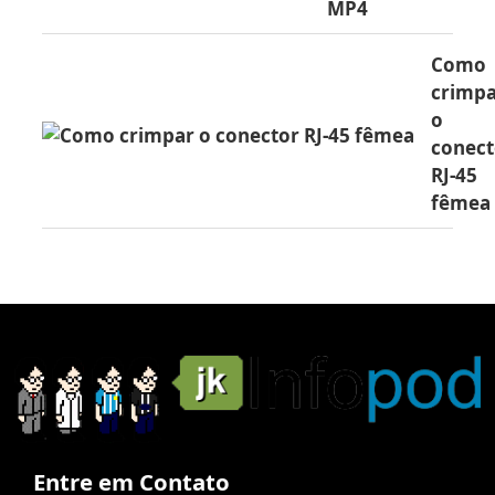
MP4
Como
crimp
o
conect
RJ-45
fêmea
Entre em Contato