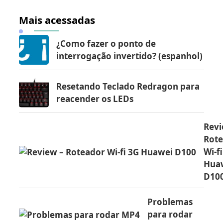
Mais acessadas
¿Como fazer o ponto de
interrogação invertido? (espanhol)
Resetando Teclado Redragon para
reacender os LEDs
Revi
Rot
Wi-f
Hua
D10
Problemas
para rodar