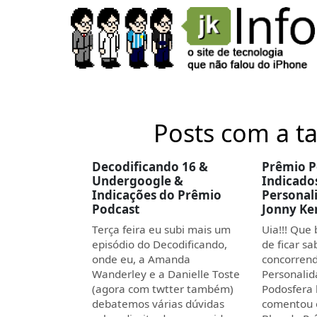
Posts com a t
Decodificando 16 &
Prêmio P
Undergoogle &
Indicado
Indicações do Prêmio
Personal
Podcast
Jonny K
Terça feira eu subi mais um
Uia!!! Que 
episódio do Decodificando,
de ficar s
onde eu, a Amanda
concorren
Wanderley e a Danielle Toste
Personalid
(agora com twtter também)
Podosfera 
debatemos várias dúvidas
comentou o