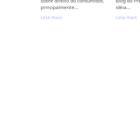
sobre direito do consumidor,
Blog do Pr
principalmente…
idéia…
Leia mais
Leia mais