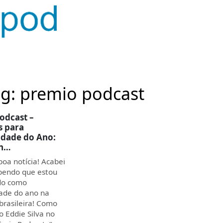
ag: premio podcast
odcast –
s para
idade do Ano:
en…
boa notícia! Acabei
abendo que estou
do como
ade do ano na
brasileira! Como
 Eddie Silva no